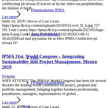
certificering på niveau D kræver at du har viden om projektledelse,
der dækker et bredt…
Organisationen IPMA
Læs mere
marts 14, 2019
|
Skrevet af Lene Larsen
https://ipma.dk/wp-content/uploads/2019/03/Level_D_lr.jpg
727
591
Lene Larsen
https://ipma.dk/wp-content/uploads/2023/05/logo-
ipma-h.png
Lene Larsen
2019-03-14 13:01:00
2023-08-11
Årets Projektledere
18:43:03
Hvad skal jeg kunne for at blive IPMA Certificeret på
niveau D?
IPMA 31st. World Congress – Integrating
FAQ
Sustainability into Project Management, Mexico
2019
Nyheder
WHY ATTEND? The IPMA® World Congress has been for several
Flytning og afmelding
decades the leading world conference on project, program and
portfolio management, bringing together business professionals,
practitioners, managers, representatives of global…
Læs mere
Priser
marts 12, 2019
|
Skrevet af Lene Larsen