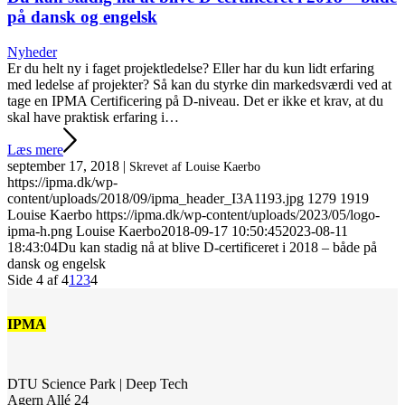
på dansk og engelsk
Nyheder
Er du helt ny i faget projektledelse? Eller har du kun lidt erfaring
med ledelse af projekter? Så kan du styrke din markedsværdi ved at
tage en IPMA Certificering på D-niveau. Det er ikke et krav, at du
skal have praktisk erfaring i…
Læs mere
september 17, 2018
|
Skrevet af Louise Kaerbo
https://ipma.dk/wp-
content/uploads/2018/09/ipma_header_I3A1193.jpg
1279
1919
Louise Kaerbo
https://ipma.dk/wp-content/uploads/2023/05/logo-
ipma-h.png
Louise Kaerbo
2018-09-17 10:50:45
2023-08-11
18:43:04
Du kan stadig nå at blive D-certificeret i 2018 – både på
dansk og engelsk
Side 4 af 4
1
2
3
4
IPMA
DTU Science Park | Deep Tech
Agern Allé 24