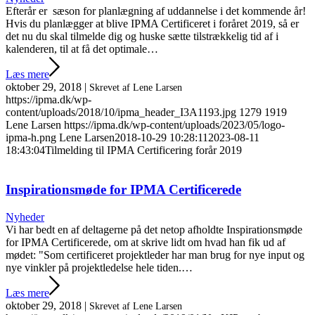
Efterår er sæson for planlægning af uddannelse i det kommende år!
Hvis du planlægger at blive IPMA Certificeret i foråret 2019, så er
det nu du skal tilmelde dig og huske sætte tilstrækkelig tid af i
kalenderen, til at få det optimale…
Læs mere
oktober 29, 2018
|
Skrevet af Lene Larsen
https://ipma.dk/wp-
content/uploads/2018/10/ipma_header_I3A1193.jpg
1279
1919
Lene Larsen
https://ipma.dk/wp-content/uploads/2023/05/logo-
ipma-h.png
Lene Larsen
2018-10-29 10:28:11
2023-08-11
18:43:04
Tilmelding til IPMA Certificering forår 2019
Inspirationsmøde for IPMA Certificerede
Nyheder
Vi har bedt en af deltagerne på det netop afholdte Inspirationsmøde
for IPMA Certificerede, om at skrive lidt om hvad han fik ud af
mødet: "Som certificeret projektleder har man brug for nye input og
nye vinkler på projektledelse hele tiden.…
Læs mere
oktober 29, 2018
|
Skrevet af Lene Larsen