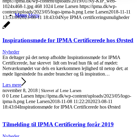
https://ipma.dk/wp-content/uploads/2019/01/Ny-KIP_web-
1024x468-1.jpg
468
1024
Lene Larsen
https://ipma.dk/wp-
content/uploads/2023/05/logo-ipma-h.png
Lene Larsen
2018-11-11
Menu
Menu
13:53:09
2023-08-11 18:43:04
Nye IPMA certificeringsmuligheder
Inspirationsmøde for IPMA Certificerede hos Ørsted
Nyheder
En deltager på det netop afholdte Inspirationsmøde for IPMA
Certificerede, har skrevet lidt om hvad hun fik ud af mødet:
Netværksmødet var dels en kærkommen lejlighed til netop det; at
møde ligesindede fra andre brancher og få inspiration…
Læs mere
november 8, 2018
|
Skrevet af Lene Larsen
0
0
Lene Larsen
https://ipma.dk/wp-content/uploads/2023/05/logo-
ipma-h.png
Lene Larsen
2018-11-08 11:22:20
2023-08-11
18:43:04
Inspirationsmøde for IPMA Certificerede hos Ørsted
Tilmelding til IPMA Certificering forår 2019
Nyheder