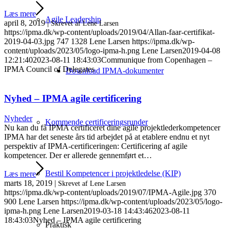
Læs mere
Agile Leadership
april 8, 2019
|
Skrevet af Lene Larsen
https://ipma.dk/wp-content/uploads/2019/04/Allan-faar-certifikat-
2019-04-03.jpg
747
1328
Lene Larsen
https://ipma.dk/wp-
content/uploads/2023/05/logo-ipma-h.png
Lene Larsen
2019-04-08
12:21:40
2023-08-11 18:43:03
Communique from Copenhagen –
IPMA Council of Delegates
Download IPMA-dokumenter
Nyhed – IPMA agile certificering
Nyheder
Kommende certificeringsrunder
Nu kan du få IPMA certificeret dine agile projektlederkompetencer
IPMA har det seneste års tid arbejdet på at etablere endnu et nyt
perspektiv af IPMA-certificeringen: Certificering af agile
kompetencer. Der er allerede gennemført et…
Bestil Kompetencer i projektledelse (KIP)
Læs mere
marts 18, 2019
|
Skrevet af Lene Larsen
https://ipma.dk/wp-content/uploads/2019/07/IPMA-Agile.jpg
370
900
Lene Larsen
https://ipma.dk/wp-content/uploads/2023/05/logo-
ipma-h.png
Lene Larsen
2019-03-18 14:43:46
2023-08-11
18:43:03
Nyhed – IPMA agile certificering
Praktisk