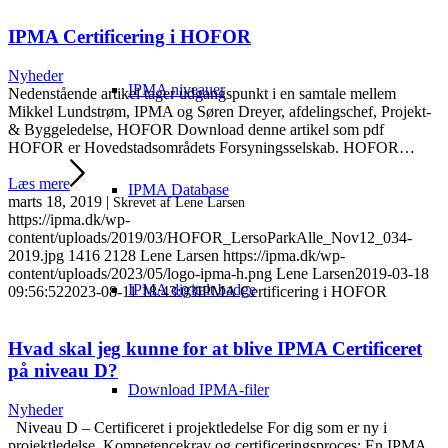
IPMA Certificering i HOFOR
Nyheder
IPMA niveauer
Nedenstående artikel tager udgangspunkt i en samtale mellem
Mikkel Lundstrøm, IPMA og Søren Dreyer, afdelingschef, Projekt-
& Byggeledelse, HOFOR Download denne artikel som pdf
HOFOR er Hovedstadsområdets Forsyningsselskab. HOFOR…
Læs mere
IPMA Database
marts 18, 2019
|
Skrevet af Lene Larsen
https://ipma.dk/wp-
content/uploads/2019/03/HOFOR_LersoParkAlle_Nov12_034-
2019.jpg
1416
2128
Lene Larsen
https://ipma.dk/wp-
content/uploads/2023/05/logo-ipma-h.png
Lene Larsen
2019-03-18
IPMA digitalt badge
09:56:52
2023-08-11 18:43:03
IPMA Certificering i HOFOR
Hvad skal jeg kunne for at blive IPMA Certificeret
på niveau D?
Download IPMA-filer
Nyheder
Niveau D – Certificeret i projektledelse For dig som er ny i
projektledelse. Kompetencekrav og certificeringsproces: En IPMA