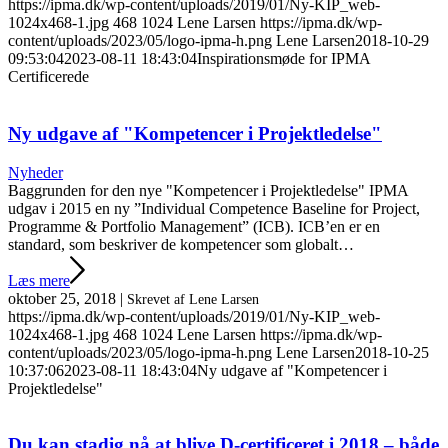
https://ipma.dk/wp-content/uploads/2019/01/Ny-KIP_web-
1024x468-1.jpg
468
1024
Lene Larsen
https://ipma.dk/wp-
content/uploads/2023/05/logo-ipma-h.png
Lene Larsen
2018-10-29
09:53:04
2023-08-11 18:43:04
Inspirationsmøde for IPMA
Certificerede
Ny udgave af "Kompetencer i Projektledelse"
Nyheder
Baggrunden for den nye "Kompetencer i Projektledelse" IPMA
udgav i 2015 en ny ”Individual Competence Baseline for Project,
Programme & Portfolio Management” (ICB). ICB’en er en
standard, som beskriver de kompetencer som globalt…
Læs mere
oktober 25, 2018
|
Skrevet af Lene Larsen
https://ipma.dk/wp-content/uploads/2019/01/Ny-KIP_web-
1024x468-1.jpg
468
1024
Lene Larsen
https://ipma.dk/wp-
content/uploads/2023/05/logo-ipma-h.png
Lene Larsen
2018-10-25
10:37:06
2023-08-11 18:43:04
Ny udgave af "Kompetencer i
Projektledelse"
Du kan stadig nå at blive D-certificeret i 2018 – både