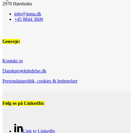
2970 Hørsholm
info@ipma.dk
+45 8844 3600
Genveje:
Kontakt os
Danskprojektledelse.dk
Persondatapolitik, cookies & betingelser
Følg os på LinkedIn:
Link to LinkedIn