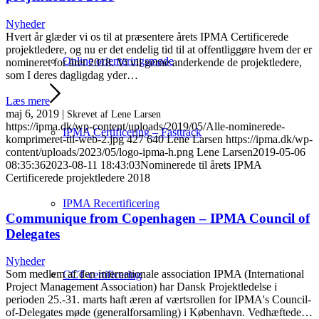
Nyheder
Hvert år glæder vi os til at præsentere årets IPMA Certificerede
projektledere, og nu er det endelig tid til at offentliggøre hvem der er
Online orienteringsmøde
nomineret for året 2018. Vi vil gerne anderkende de projektledere,
som I deres dagligdag yder…
Læs mere
maj 6, 2019
|
Skrevet af Lene Larsen
https://ipma.dk/wp-content/uploads/2019/05/Alle-nominerede-
IPMA Certificering – Fasttrack
komprimeret-til-web-2.jpg
427
640
Lene Larsen
https://ipma.dk/wp-
content/uploads/2023/05/logo-ipma-h.png
Lene Larsen
2019-05-06
08:35:36
2023-08-11 18:43:03
Nominerede til årets IPMA
Certificerede projektledere 2018
IPMA Recertificering
Communique from Copenhagen – IPMA Council of
Delegates
Nyheder
Som medlem af den internationale association IPMA (International
CCT-certificering
Project Management Association) har Dansk Projektledelse i
perioden 25.-31. marts haft æren af værtsrollen for IPMA's Council-
of-Delegates møde (generalforsamling) i København. Vedhæftede…