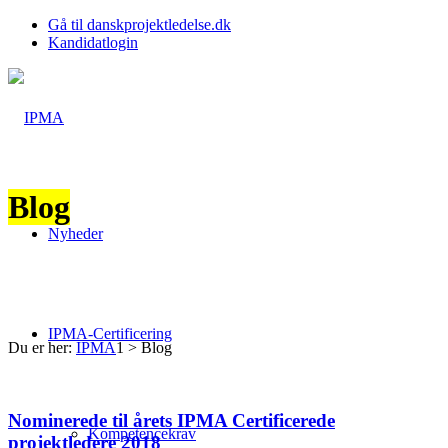
Gå til danskprojektledelse.dk
Kandidatlogin
Blog
Nyheder
IPMA-Certificering
Du er her:
IPMA
1
>
Blog
Nominerede til årets IPMA Certificerede
Kompetencekrav
projektledere 2018