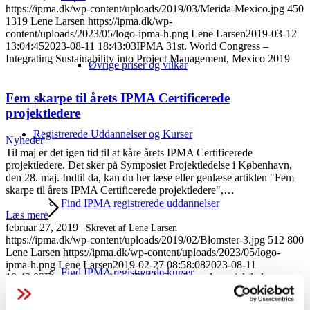
https://ipma.dk/wp-content/uploads/2019/03/Merida-Mexico.jpg
450
1319
Lene Larsen
https://ipma.dk/wp-
content/uploads/2023/05/logo-ipma-h.png
Lene Larsen
2019-03-12
13:04:45
2023-08-11 18:43:03
IPMA 31st. World Congress –
Integrating Sustainability into Project Management, Mexico 2019
Øvrige priser og vilkår
Fem skarpe til årets IPMA Certificerede
projektledere
Registrerede Uddannelser og Kurser
Nyheder
Til maj er det igen tid til at kåre årets IPMA Certificerede
projektledere. Det sker på Symposiet Projektledelse i København,
den 28. maj. Indtil da, kan du her læse eller genlæse artiklen "Fem
skarpe til årets IPMA Certificerede projektledere",…
Find IPMA registrerede uddannelser
Læs mere
februar 27, 2019
|
Skrevet af Lene Larsen
https://ipma.dk/wp-content/uploads/2019/02/Blomster-3.jpg
512
800
Lene Larsen
https://ipma.dk/wp-content/uploads/2023/05/logo-
ipma-h.png
Lene Larsen
2019-02-27 08:58:08
2023-08-11
Find IPMA registrerede kurser
18:43:03
Fem skarpe til årets IPMA Certificerede projektledere