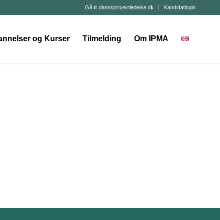
Gå til danskprojektledelse.dk
Kandidatlogin
annelser og Kurser
Tilmelding
Om IPMA