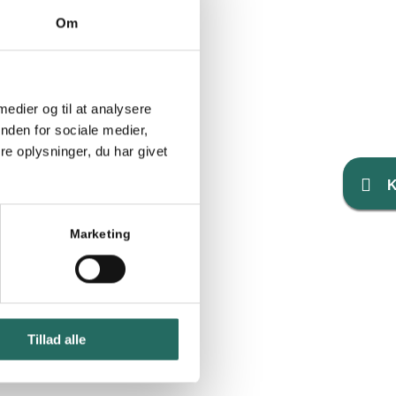
ngens indhold,
Om
havde også de
 stand, samt
 medier og til at analysere
nden for sociale medier,
 af
årets IPMA
e oplysninger, du har givet
en statuette.
K
tor for ét af
l bestselleren
Marketing
shoppens fokus
r forbi IPMA-
00
Tillad alle