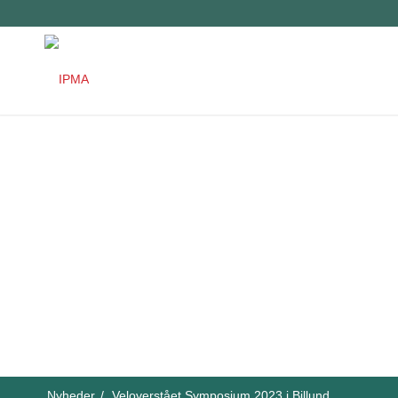
Nyheder
/
Veloverstået Symposium 2023 i Billund