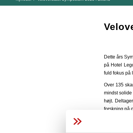
Velov
Dette års Sym
på Hotel Lego
fuld fokus på 
Over 135 ska
mindst solide
højt. Deltag
forskning på 
IPMA deltog b