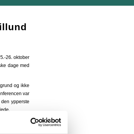
illund
5.-26. oktober
tiske dage med
grund og ikke
onferencen var
 den ypperste
dede.
om mange forbi