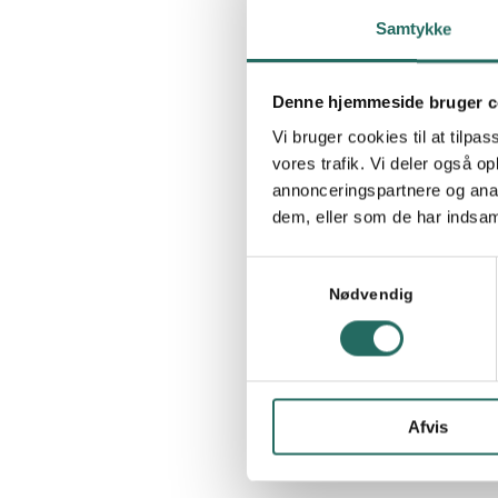
med spørgsmål
Samtykke
kompetencekr
IPMA regist
Denne hjemmeside bruger c
Roskilde Unive
Vi bruger cookies til at tilpas
vores trafik. Vi deler også 
Onsdagens pr
annonceringspartnere og anal
certificerede
dem, eller som de har indsaml
Torsdag form
Samtykkevalg
Symposiets he
Nødvendig
”The Art og A
var at tænke u
Vil du gerne
træfpunktet, s
Afvis