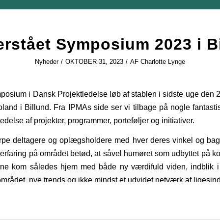
erstået Symposium 2023 i B
Nyheder
/
OKTOBER 31, 2023
/
AF
Charlotte Lynge
posium i Dansk Projektledelse løb af stablen i sidste uge den 2
land i Billund. Fra IPMAs side ser vi tilbage på nogle fantas
ledelse af projekter, programmer, porteføljer og initiativer.
rpe deltagere og oplægsholdere med hver deres vinkel og bag
 erfaring på området betød, at såvel humøret som udbyttet på k
erne kom således hjem med både ny værdifuld viden, indblik i
området, nye trends og ikke mindst et udvidet netværk af ligesin
l.a. med et Træfpunkt – en lille stand placeret i foyeren. Der k