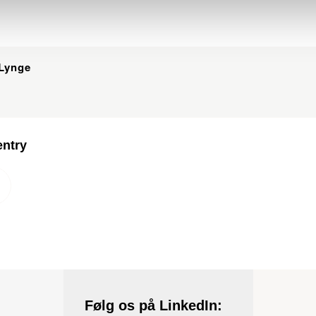
 Lynge
entry
Følg os på LinkedIn: