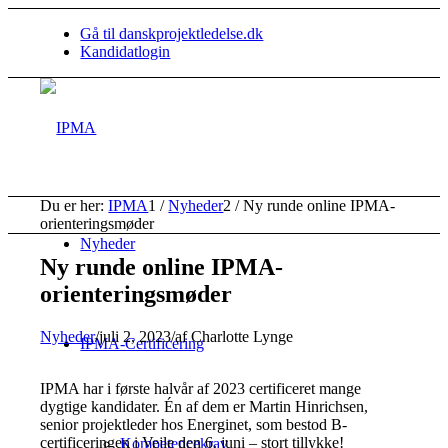
Gå til danskprojektledelse.dk
Kandidatlogin
Du er her:
IPMA
1
/
Nyheder
2
/
Ny runde online IPMA-
orienteringsmøder
Nyheder
Ny runde online IPMA-
orienteringsmøder
Nyheder
/
juli 2, 2023
/
af
Charlotte Lynge
IPMA-Certificering
IPMA har i første halvår af 2023 certificeret mange
dygtige kandidater. Én af dem er Martin Hinrichsen,
senior projektleder hos Energinet, som bestod B-
certificeringen i Vejle den 6. juni – stort tillykke!
Kompetencekrav