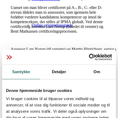
Uanset om man bliver certificeret på A-, B-, C- eller D-
niveau tildeles man to assessorer, som igennem hele
forløbet vurderer kandidatens kompetencer op imod de
kompetencekrav, der stilles af IPMA globalt. Ved denne
Online orienteringsmøde
certificering forestod Lars Norup (billedet til venstre) og
Bent Markussen certificeringsprocessen.
Assessor Lars Norup (til venstre) og Martin Hinrichsen, senior pr
IPMA Certificering – Fasttrack
Energinet (IPMA B-certificeret)
Vil du vide, hvad der skal til for at blive
certificeret?
Samtykke
Detaljer
Om
IPMA Recertificering
Vi har netop fastlagt en ny runde gratis orienteringsmøder
for næste halvår. Når du deltager, får du et godt overblik
over hele certificeringsprocessen og de krav der stilles til
Denne hjemmeside bruger cookies
bl.a. kompleksiteten af dine projekter.
Vi bruger cookies til at tilpasse vores indhold og
Herudover får du afdækket hvilket IPMA
CCT-certificering
annoncer, til at vise dig funktioner til sociale medier og til
certificeringsniveau du skal gå efter og hvor meget tid du
at analysere vores trafik. Vi deler også oplysninger om
skal forvente at investere. Der vil være god tid til at stille
spørgsmål undervejs. Møderne foregår online.
din brug af vores hjemmeside med vores partnere inden