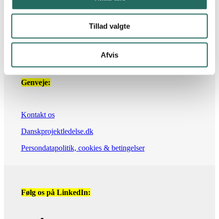
DTU Science Park | Deep Tech
Agern Allé 24
2970 Hørsholm
Tillad valgte
info@ipma.dk
+45 8844 3600
IPMA niveauer
Afvis
Genveje:
IPMA Database
Kontakt os
Danskprojektledelse.dk
IPMA digitalt badge
Persondatapolitik, cookies & betingelser
Følg os på LinkedIn:
Download IPMA-filer