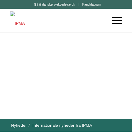
Gå til danskprojektledelse.dk
Kandidatlogin
Nyheder
/
Internationale nyheder fra IPMA