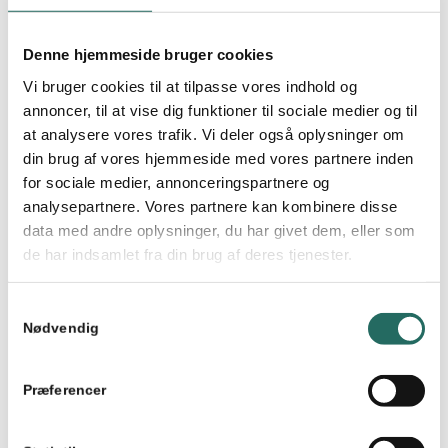
Hvis du selv vil modtage nyhedsbrevet direkte fra
IPMA, så kan du signe up via mailadressen
Denne hjemmeside bruger cookies
marketing@ipma.world
Vi bruger cookies til at tilpasse vores indhold og
annoncer, til at vise dig funktioner til sociale medier og til
at analysere vores trafik. Vi deler også oplysninger om
din brug af vores hjemmeside med vores partnere inden
Lene Larsen
for sociale medier, annonceringspartnere og
analysepartnere. Vores partnere kan kombinere disse
Tidligere ansat hos Dansk
data med andre oplysninger, du har givet dem, eller som
Projektledelse.
de har indsamlet fra din brug af deres tjenester.
Share this entry
Samtykkevalg
Nødvendig
Præferencer