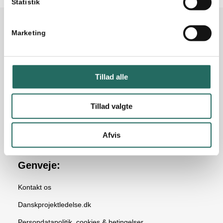
Statistik
IPMA
Marketing
DTU Science Park | Deep Tech
Agern Allé 24
Tillad alle
2970 Hørsholm
info@ipma.dk
Tillad valgte
+45 8844 3600
Afvis
Genveje:
Kontakt os
Danskprojektledelse.dk
Persondatapolitik, cookies & betingelser