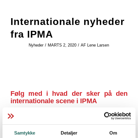
Internationale nyheder
fra IPMA
Nyheder
/
MARTS 2, 2020
/
AF
Lene Larsen
Følg med i hvad der sker på den
internationale scene i IPMA
Læs de nyeste internationale nyheder fra IPMA
, som
blandt andet handler om kongresser, konferencer og
webinarer, skiture for Young Crew og meget mere.
Samtykke
Detaljer
Om